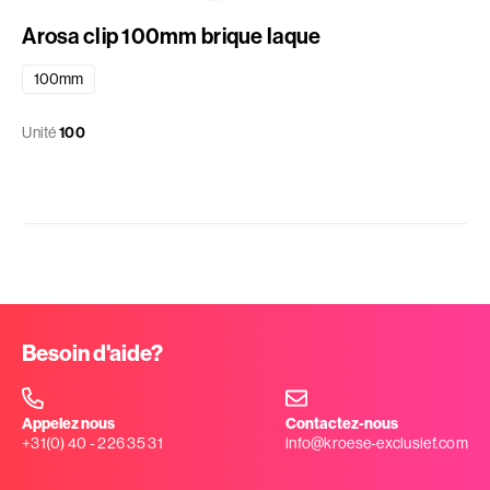
Arosa clip 100mm brique laque
100mm
Unité
100
Besoin d'aide?
Appelez nous
Contactez-nous
+31(0) 40 - 226 35 31
info@kroese-exclusief.com