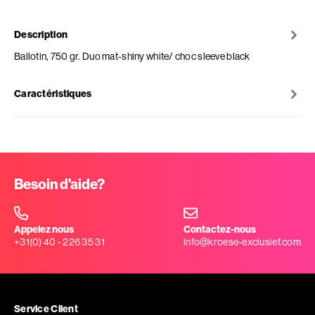
Description
Ballotin, 750 gr. Duo mat-shiny white/ choc sleeve black
Caractéristiques
Besoin d'aide?
Appelez nous
Contactez-nous
+31(0) 40 - 226 35 31
info@kroese-exclusief.com
Service Client