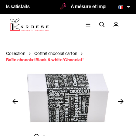
nts satisfaits
Á mésure et impression possibl
Collection
Coffret chocolat carton
Boîte chocolat Black & white 'Chocolat'