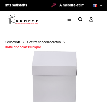
lients satisfaits
Á mésure et impression poss
Collection
Coffret chocolat carton
Boîte chocolat Cubique