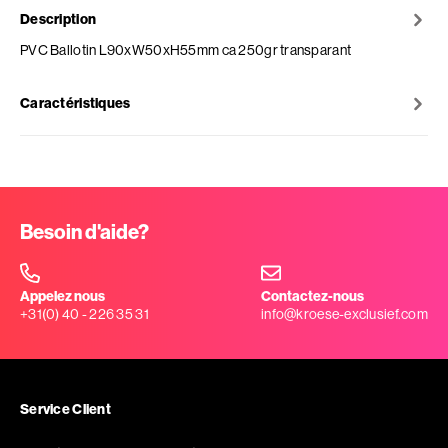
Description
PVC Ballotin L90xW50xH55mm ca 250gr transparant
Caractéristiques
Besoin d'aide?
Appelez nous
Contactez-nous
+31(0) 40 - 226 35 31
info@kroese-exclusief.com
Service Client