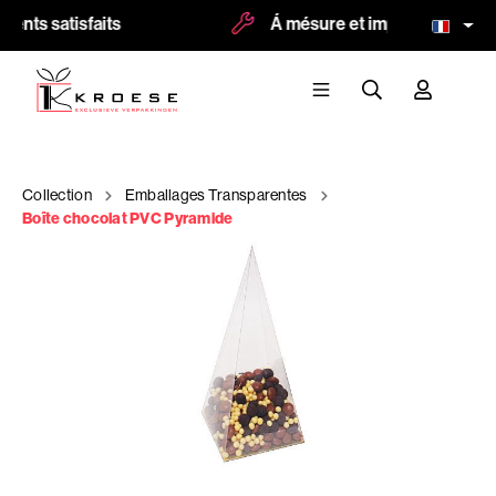
ents satisfaits
Á mésure et impression possi
Collection
Emballages Transparentes
Boîte chocolat PVC Pyramide