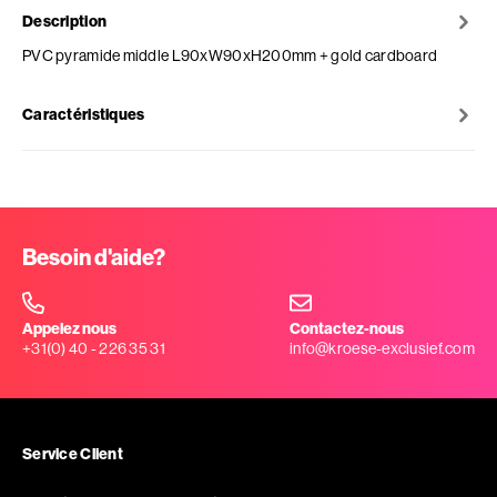
Description
PVC pyramide middle L90xW90xH200mm + gold cardboard
Caractéristiques
Besoin d'aide?
Appelez nous
Contactez-nous
+31(0) 40 - 226 35 31
info@kroese-exclusief.com
Service Client