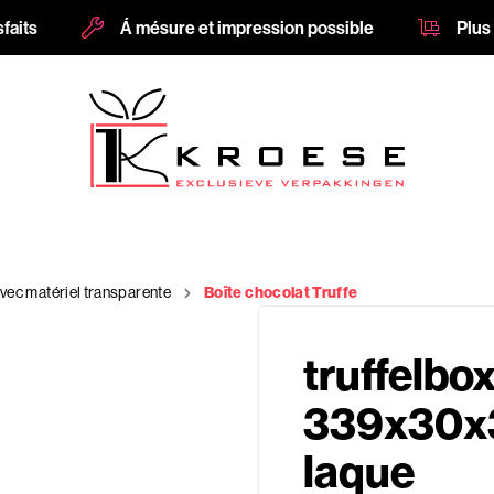
sfaits
Á mésure et impression possible
Plus
vec matériel transparente
Boîte chocolat Truffe
truffelbox
339x30x
laque