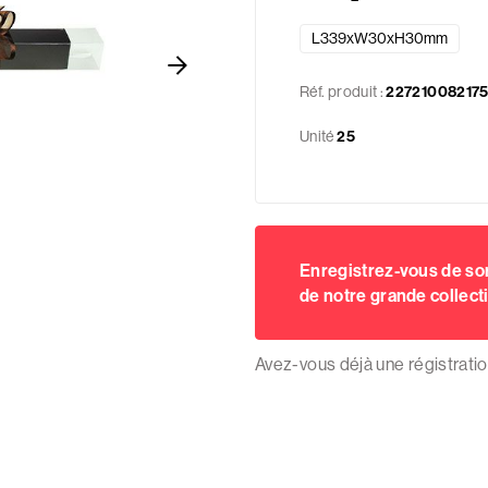
L339xW30xH30mm
Réf. produit :
22721008217
Unité
25
Enregistrez-vous de s
de notre grande collect
Avez-vous déjà une régistrati