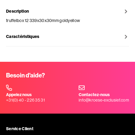
Description
truffelbox 12 339x30x30mm goldyellow
Caractéristiques
Besoin d'aide?
Appelez nous
Contactez-nous
+31(0) 40 - 226 35 31
info@kroese-exclusief.com
Service Client