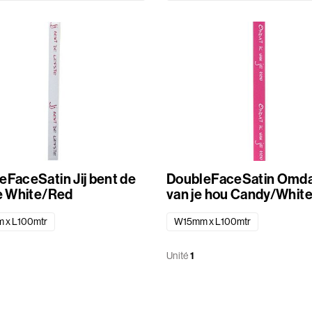
eSatin Jij bent de
DoubleFaceSatin Omdat ik
liefste White/Red
van je hou Candy/Whit
 x L100mtr
W15mm x L100mtr
Unité
1