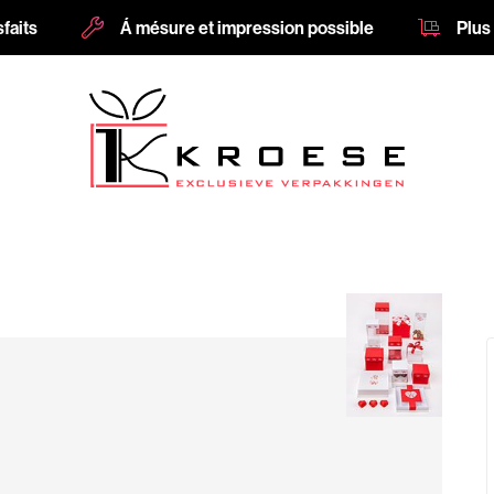
sfaits
Á mésure et impression possible
Plus