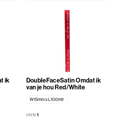
DoubleFaceSatin Omdat ik
e
van je hou Red/White
W15mm x L100mtr
Unité
1