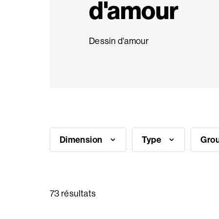
d'amour
Ambiances
Dessin d'amour
Questions
fréquentes
Besoin
d'inspiration?
Dimension
Type
Grou
Qui
sommes
nous
73 résultats