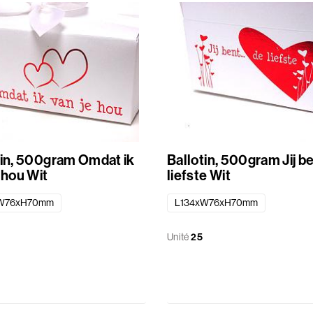
, 500gram Omdat ik
Ballotin, 500gram Jij b
van je hou Wit
liefste Wit
W76xH70mm
L134xW76xH70mm
Unité
25