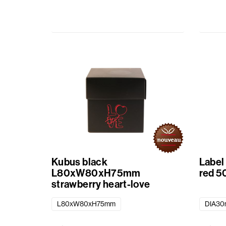
Kubus black
Label
L80xW80xH75mm
red 5
strawberry heart-love
L80xW80xH75mm
DIA3