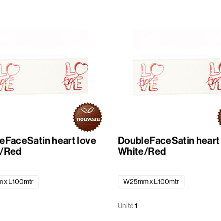
eFaceSatin heart love
DoubleFaceSatin heart
e/Red
White/Red
 x L100mtr
W25mm x L100mtr
Unité
1