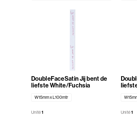
Patisserie
Été
Paniers
Matériaux
divers
Rubans
DoubleFaceSatin Jij bent de
DoubleFac
liefste White/Fuchsia
Sachets
W15mm x L100mtr
W15mm
Etiquette
Unité
1
Unité
1
standard
imprimé