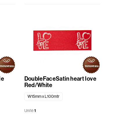
le
DoubleFaceSatin heart love
Red/White
W15mm x L100mtr
Unité
1