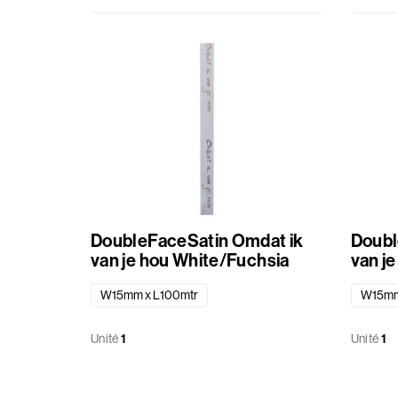
DoubleFaceSatin Omdat ik
DoubleFa
van je hou White/Fuchsia
W15mm x L100mtr
W15mm
Unité
1
Unité
1