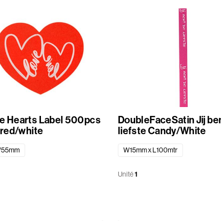
e Hearts Label 500pcs
DoubleFaceSatin Jij bent de
 red/white
liefste Candy/White
W55mm
W15mm x L100mtr
Unité
1