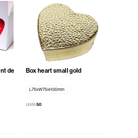
ent de
Box heart small gold
L75xW75xH30mm
Unité
50