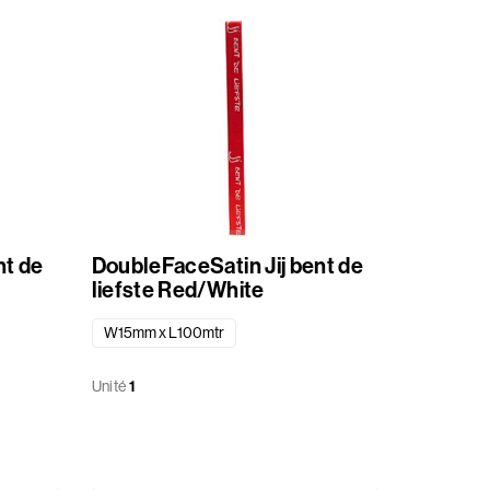
DoubleFaceSatin Jij bent de
liefste Red/White
W15mm x L100mtr
Unité
1