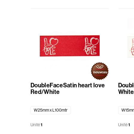
DoubleFaceSatin heart love
Doubl
Red/White
Whit
W25mm x L100mtr
W15mm
Unité
1
Unité
1