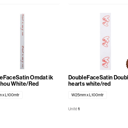
ceSatin Omdat ik
DoubleFaceSatin Doub
van je hou White/Red
hearts white/red
 x L100mtr
W25mm x L100mtr
Unité
1