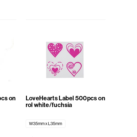
pcs on
LoveHearts Label 500pcs on
rol white/fuchsia
W35mm x L35mm