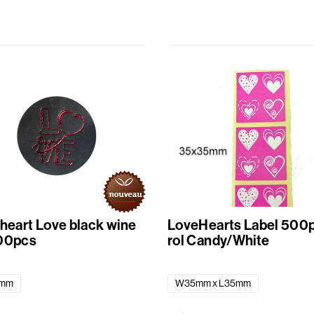
 heart Love black wine
LoveHearts Label 500
00pcs
rol Candy/White
0mm
W35mm x L35mm