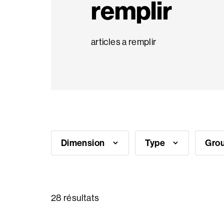
remplir
Ambiances
articles a remplir
Questions
fréquentes
Besoin
d'inspiration?
Dimension
Type
Grou
Qui
sommes
nous
28 résultats