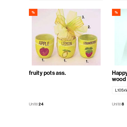
Patisserie
Été
%
%
Paniers
Matériaux
divers
Rubans
fruity pots ass.
Happy
wood
Sachets
L105x
Etiquette
Unité
24
Unité
8
standard
imprimé