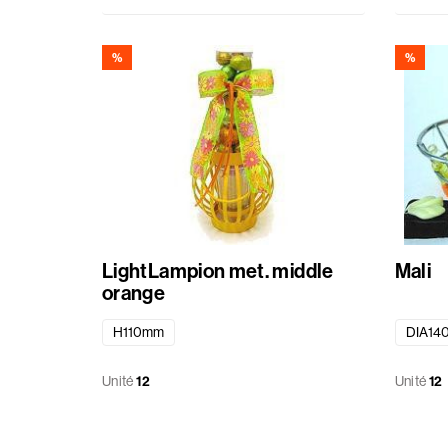
%
%
LightLampion met. middle
Mali
orange
H110mm
DIA14
Unité
12
Unité
12