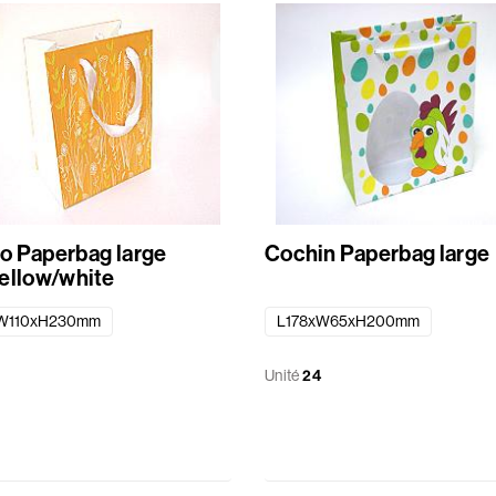
 Paperbag large
Cochin Paperbag large
ellow/white
W110xH230mm
L178xW65xH200mm
Unité
24