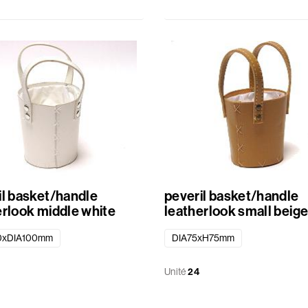
il basket/handle
peveril basket/handle
erlook middle white
leatherlook small beig
0xDIA100mm
DIA75xH75mm
Unité
24