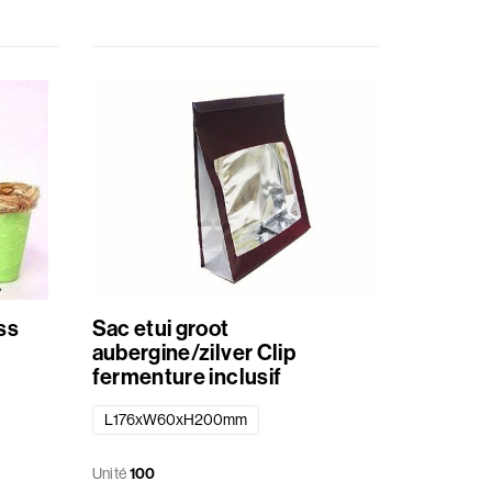
ss
Sac etui groot
aubergine/zilver Clip
fermenture inclusif
L176xW60xH200mm
Unité
100