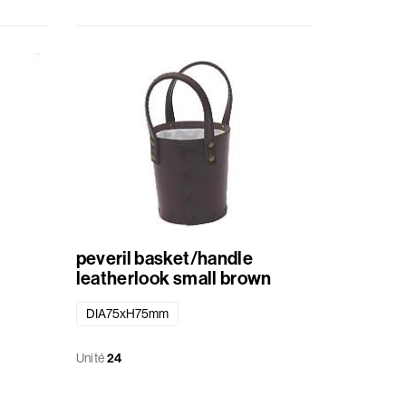
peveril basket/handle
e
leatherlook small brown
DIA75xH75mm
Unité
24