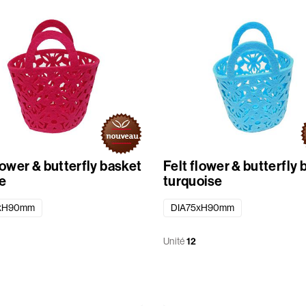
lower & butterfly basket
Felt flower & butterfly 
e
turquoise
xH90mm
DIA75xH90mm
Unité
12