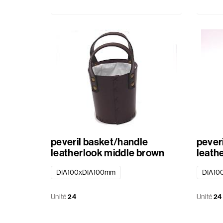
peveril basket/handle
pever
leatherlook middle brown
leath
DIA100xDIA100mm
DIA10
Unité
24
Unité
24