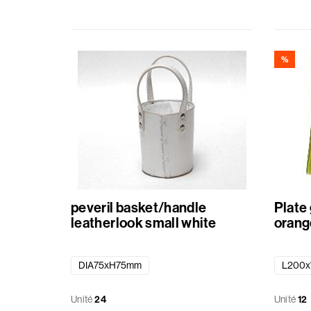
%
peveril basket/handle
Plate 
leatherlook small white
orang
DIA75xH75mm
L200
Unité
24
Unité
12