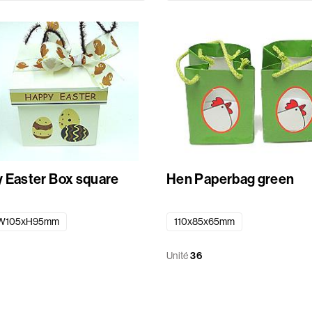
 Easter Box square
Hen Paperbag green
W105xH95mm
110x85x65mm
Unité
36