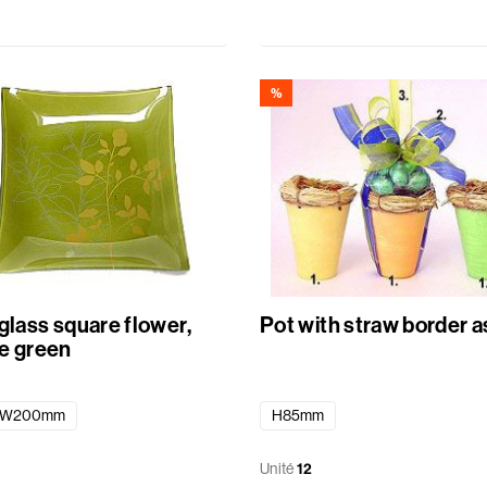
%
glass square flower,
Pot with straw border a
e green
xW200mm
H85mm
Unité
12