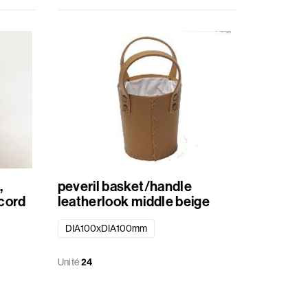
,
peveril basket/handle
 cord
leatherlook middle beige
DIA100xDIA100mm
Unité
24