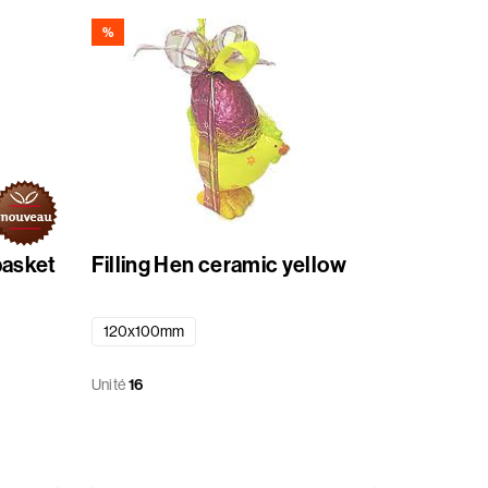
%
basket
Filling Hen ceramic yellow
120x100mm
Unité
16