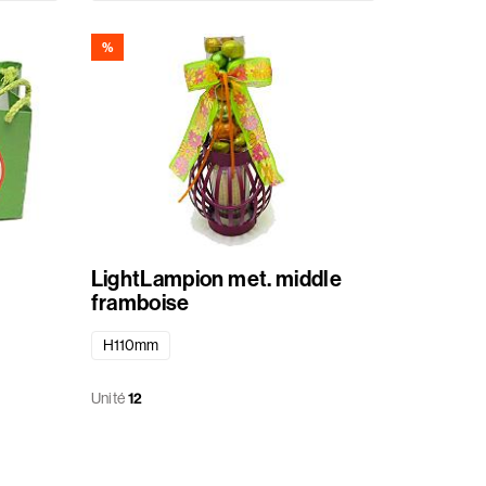
%
LightLampion met. middle
framboise
H110mm
Unité
12