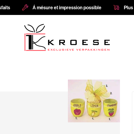
sfaits
Á mésure et impression possible
Plus