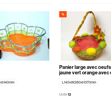
%
Panier large avec oeufs
jaune vert orange avec
0xH40mm
L140xW280xH370mm
Unité
12