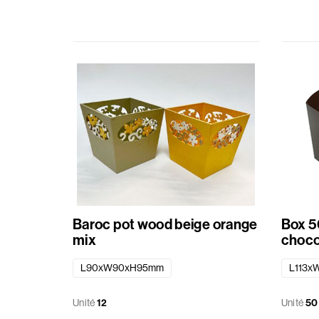
Baroc pot wood beige orange
Box 5
mix
choco
L90xW90xH95mm
L113x
Unité
12
Unité
50