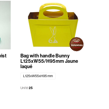
wist
Bag with handle Bunny
L125xW55/H95mm Jaune
laqué
L125xW55xH95 mm
Unité
25