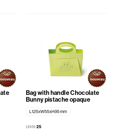
late
Bag with handle Chocolate
Bunny pistache opaque
L125xW55xH95 mm
Unité
25