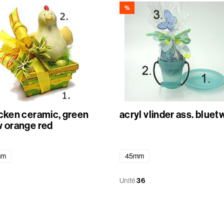
%
icken ceramic, green
acryl vlinder ass. bluet
w orange red
mm
45mm
Unité
36