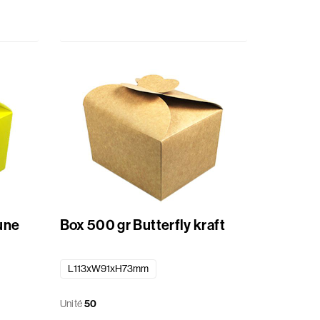
aune
Box 500 gr Butterfly kraft
L113xW91xH73mm
Unité
50