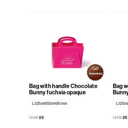
Patisserie
Été
Paniers
Matériaux
divers
Rubans
Sachets
Bag with handle Chocolate
Bag w
Bunny fuchsia opaque
Bunny
Etiquette
L125xW55xH95 mm
L125x
standard
imprimé
Unité
25
Unité
25