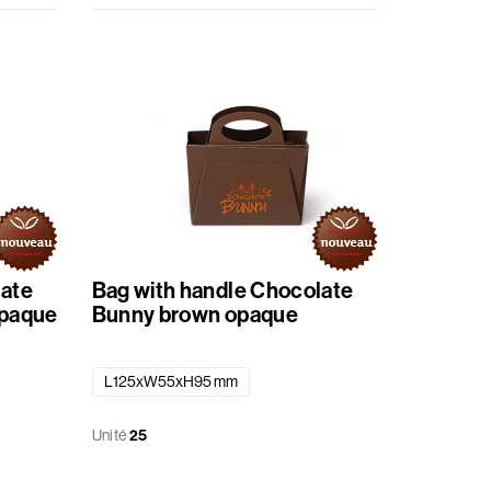
late
Bag with handle Chocolate
opaque
Bunny brown opaque
L125xW55xH95 mm
Unité
25