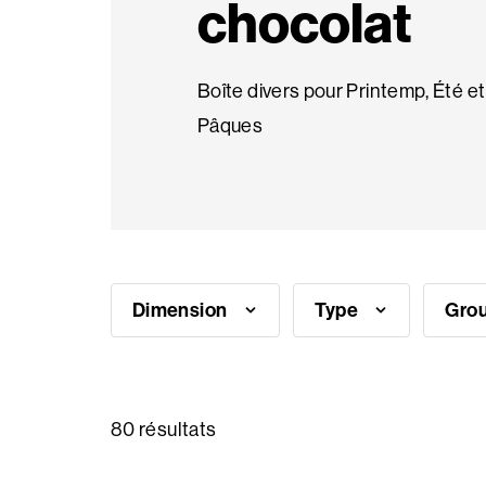
chocolat
Ambiances
Boîte divers pour Printemp, Été et
Pâques
Questions
fréquentes
Besoin
d'inspiration?
Dimension
Type
Grou
Qui
sommes
nous
80 résultats