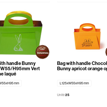
ith handle Bunny
Bag with handle Choco
xW55/H95mm Vert
Bunny apricot orange 
e laqué
W55xH95 mm
L125xW55xH95 mm
Unité
25