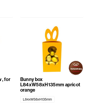
, for
Bunny box
L84xW58xH135mm apricot
orange
L84xW58xH135mm