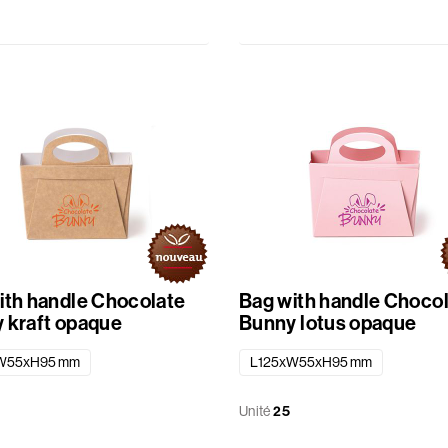
ith handle Chocolate
Bag with handle Choco
 kraft opaque
Bunny lotus opaque
W55xH95 mm
L125xW55xH95 mm
Unité
25