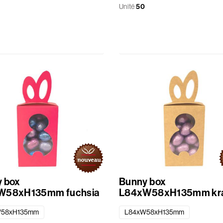
Unité
50
 box
Bunny box
W58xH135mm fuchsia
L84xW58xH135mm kra
W58xH135mm
L84xW58xH135mm