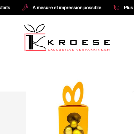
sfaits
Á mésure et impression possible
Plus