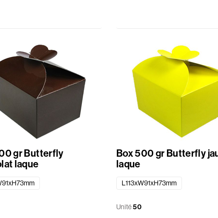
00 gr Butterfly
Box 500 gr Butterfly j
lat laque
laque
W91xH73mm
L113xW91xH73mm
Unité
50