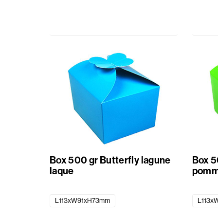
Box 500 gr Butterfly lagune
Box 5
laque
pomm
L113xW91xH73mm
L113x