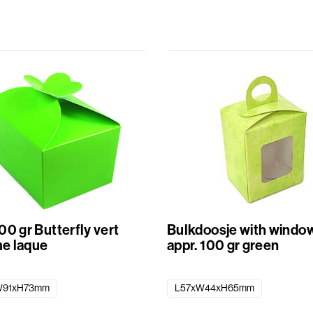
00 gr Butterfly vert
Bulkdoosje with window 
e laque
appr. 100 gr green
W91xH73mm
L57xW44xH65mm