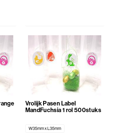
Vrolijk Pasen Label
MandFuchsia 1 rol 500stuks
W35mm x L35mm