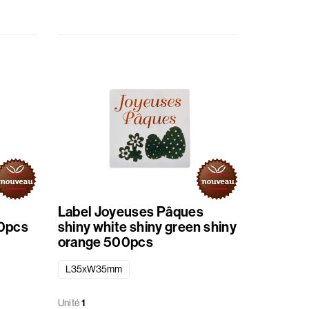
Label Joyeuses Pâques
00pcs
shiny white shiny green shiny
orange 500pcs
L35xW35mm
Unité
1