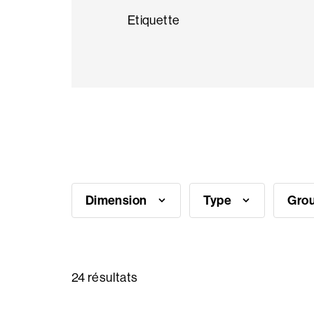
Etiquette
Ambiances
Questions
fréquentes
Besoin
d'inspiration?
Dimension
Type
Grou
Qui
sommes
nous
24 résultats