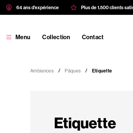
64 ans d'expérience
Plus de 1.500 clients sati
Menu
Collection
Contact
Ambiances
Pâques
Etiquette
Collection
Produit
Etiquette
personnalisé