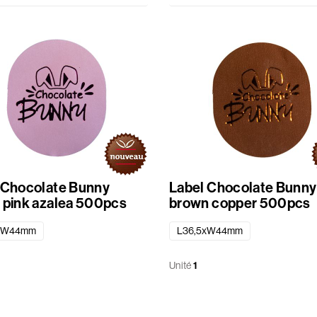
 Chocolate Bunny
Label Chocolate Bunny
 pink azalea 500pcs
brown copper 500pcs
xW44mm
L36,5xW44mm
Unité
1