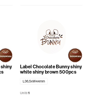
 shiny
Label Chocolate Bunny shiny
cs
white shiny brown 500pcs
L36,5xW44mm
Unité
1