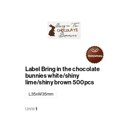
Label Bring in the chocolate
bunnies white/shiny
lime/shiny brown 500pcs
L35xW35mm
Unité
1