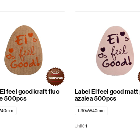
Ei feel good kraft fluo
Label Ei feel good matt
e 500pcs
azalea 500pcs
W40mm
L30xW40mm
Unité
1