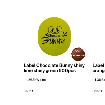
Patisserie
Été
Paniers
Matériaux
divers
Rubans
Label Chocolate Bunny shiny
Label
Sachets
lime shiny green 500pcs
orang
Etiquette
L36,5xW44mm
L36,5
standard
Unité
1
Unité
1
imprimé