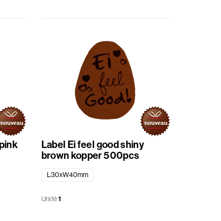
 pink
Label Ei feel good shiny
brown kopper 500pcs
L30xW40mm
Unité
1