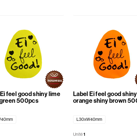
Ei feel good shiny lime
Label Ei feel good shiny
 green 500pcs
orange shiny brown 5
W40mm
L30xW40mm
Unité
1