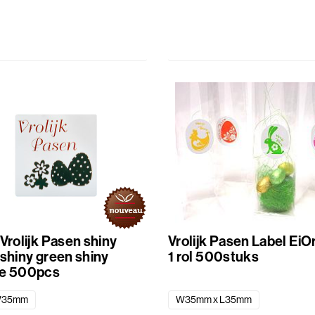
Vrolijk Pasen shiny
Vrolijk Pasen Label EiOrange
 shiny green shiny
1 rol 500stuks
e 500pcs
W35mm
W35mm x L35mm