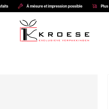
sfaits
Á mésure et impression possible
Plus