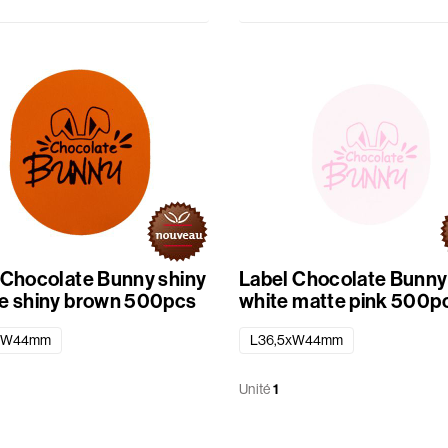
 Chocolate Bunny shiny
Label Chocolate Bunny
e shiny brown 500pcs
white matte pink 500p
xW44mm
L36,5xW44mm
Unité
1