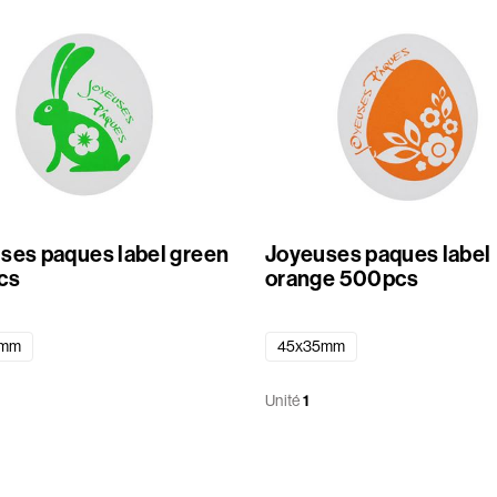
ses paques label green
Joyeuses paques label
cs
orange 500pcs
5mm
45x35mm
Unité
1