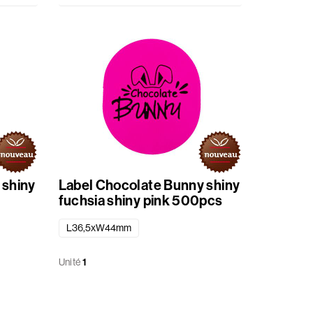
 shiny
Label Chocolate Bunny shiny
fuchsia shiny pink 500pcs
L36,5xW44mm
Unité
1