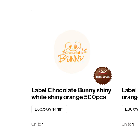
Label Chocolate Bunny shiny
Label 
white shiny orange 500pcs
orang
L36,5xW44mm
L30x
Unité
1
Unité
1