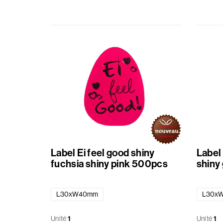
Label Ei feel good shiny
Label 
fuchsia shiny pink 500pcs
shiny
L30xW40mm
L30x
Unité
1
Unité
1