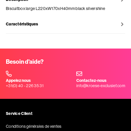
Biscuitbox large L220xW170xH40mm black silvershine
Caractéristiques
Besoin d'aide?
Appelez nous
Contactez-nous
+31(0) 40 - 226 35 31
info@kroese-exclusief.com
Service Client
Conditions générales de ventes