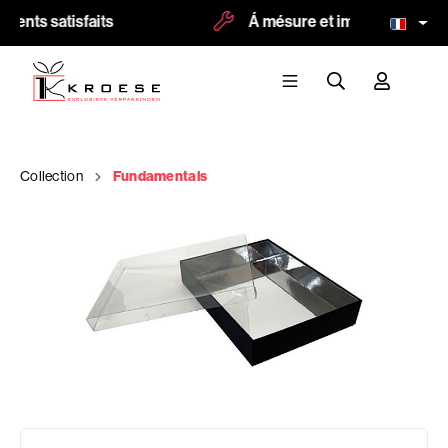
ients satisfaits
Á mésure et impression possi
Collection
Fundamentals