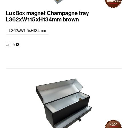
LuxBox magnet Champagne tray
L362xW115xH134mm brown
L362xW115xH134mm
Unité
12