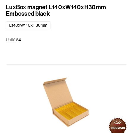
LuxBox magnet L140xW140xH30mm
Embossed black
L140xW140xH30mm
Unité
24