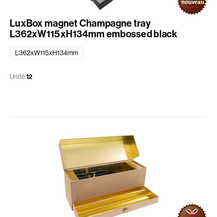
LuxBox magnet Champagne tray
L362xW115xH134mm embossed black
L362xW115xH134mm
Unité
12