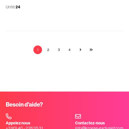
Unité
24
1
2
3
4
Besoin d'aide?
Appelez nous
Contactez-nous
+31(0) 40 - 226 35 31
info@kroese-exclusief.com