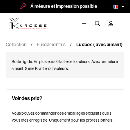
Á mésure et impression possible
Plus de 
Collection
Fundamentals
Luxbox ( avec aimant)
Boîte rigide. En plusieurs 6 tailles et couleurs. Avec fermeture
aimant. Série Kraft en 2 hauteurs.
Voir des prix?
Vous pouvez commander des emballages exclusifs que si
vous êtes enregistré. Uniquement pour les professionnels.