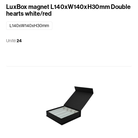
LuxBox magnet L140xW140xH30mm Double
hearts white/red
L140xW140xH30mm
Unité
24