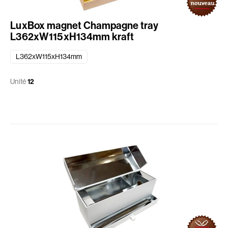
LuxBox magnet Champagne tray
L362xW115xH134mm kraft
L362xW115xH134mm
Unité
12