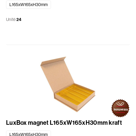
L165xW165xH30mm
Unité
24
LuxBox magnet L165xW165xH30mm kraft
L165xW165xH30mm