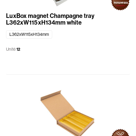
LuxBox magnet Champagne tray
L362xW115xH134mm white
L362xW115xH134mm
Unité
12