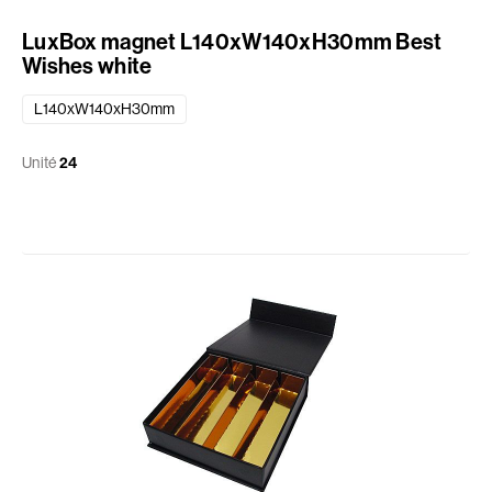
LuxBox magnet L140xW140xH30mm Best
Wishes white
L140xW140xH30mm
Unité
24