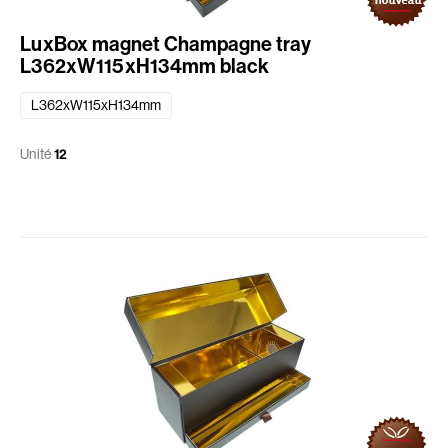
LuxBox magnet Champagne tray
L362xW115xH134mm black
L362xW115xH134mm
Unité
12