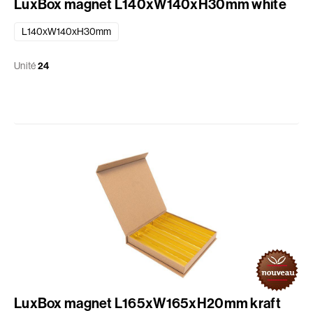
LuxBox magnet L140xW140xH30mm white
L140xW140xH30mm
Unité
24
LuxBox magnet L165xW165xH20mm kraft