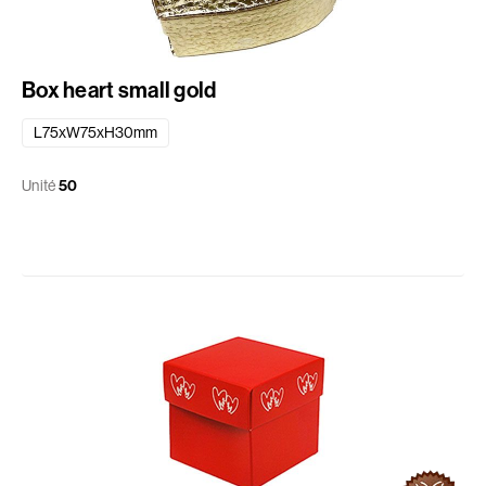
Box heart small gold
L75xW75xH30mm
Unité
50